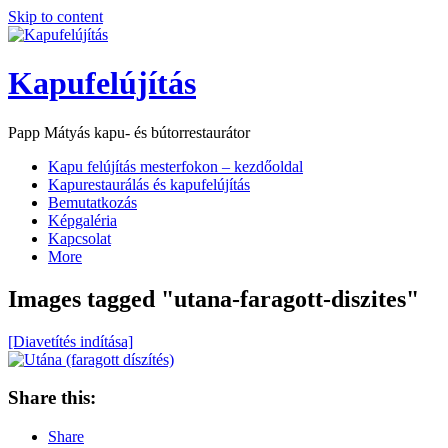
Skip to content
Kapufelújítás
Papp Mátyás kapu- és bútorrestaurátor
Kapu felújítás mesterfokon – kezdőoldal
Kapurestaurálás és kapufelújítás
Bemutatkozás
Képgaléria
Kapcsolat
More
Images tagged "utana-faragott-diszites"
[Diavetítés indítása]
Share this:
Share